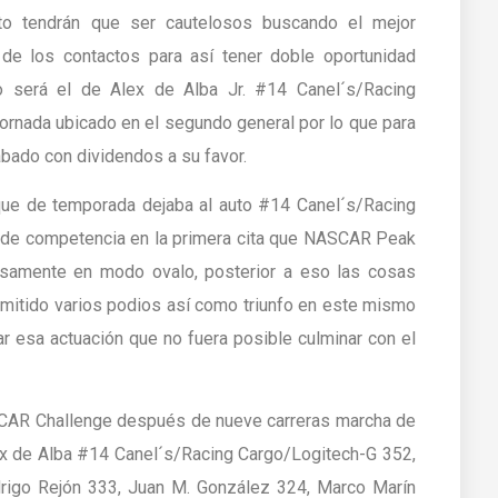
to tendrán que ser cautelosos buscando el mejor
de los contactos para así tener doble oportunidad
o será el de Alex de Alba Jr. #14 Canel´s/Racing
jornada ubicado en el segundo general por lo que para
ábado con dividendos a su favor.
nque de temporada dejaba al auto #14 Canel´s/Racing
a de competencia en la primera cita que NASCAR Peak
isamente en modo ovalo, posterior a eso las cosas
mitido varios podios así como triunfo en este mismo
r esa actuación que no fuera posible culminar con el
NASCAR Challenge después de nueve carreras marcha de
lex de Alba #14 Canel´s/Racing Cargo/Logitech-G 352,
drigo Rejón 333, Juan M. González 324, Marco Marín