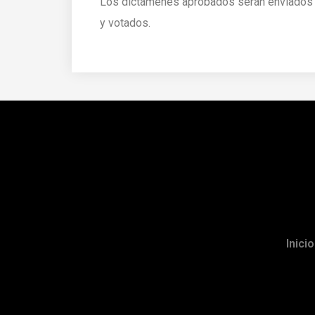
Los dictámenes aprobados serán enviados a
y votados.
Inicio