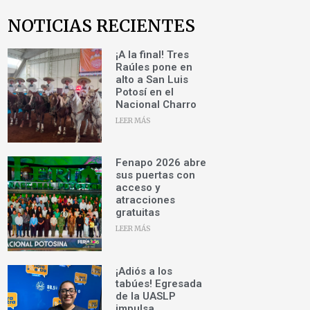
NOTICIAS RECIENTES
¡A la final! Tres
Raúles pone en
alto a San Luis
Potosí en el
Nacional Charro
LEER MÁS
Fenapo 2026 abre
sus puertas con
acceso y
atracciones
gratuitas
LEER MÁS
¡Adiós a los
tabúes! Egresada
de la UASLP
impulsa